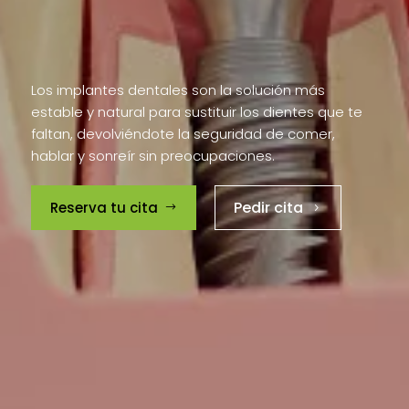
mordida
Los implantes dentales son la solución más
estable y natural para sustituir los dientes que te
faltan, devolviéndote la seguridad de comer,
hablar y sonreír sin preocupaciones.
Pedir cita
Reserva tu cita
$
5