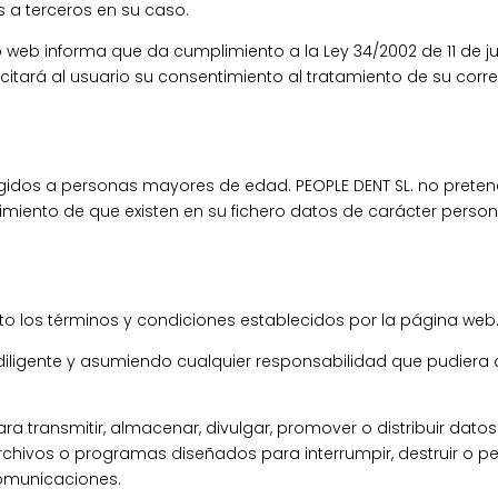
 a terceros en su caso.
o web informa que da cumplimiento a la Ley 34/2002 de 11 de jul
icitará al usuario su consentimiento al tratamiento de su corr
rigidos a personas mayores de edad. PEOPLE DENT SL. no pret
miento de que existen en su fichero datos de carácter perso
o los términos y condiciones establecidos por la página web
 diligente y asumiendo cualquier responsabilidad que pudiera d
para transmitir, almacenar, divulgar, promover o distribuir da
archivos o programas diseñados para interrumpir, destruir o p
omunicaciones.