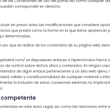
o de las Condiciones de Uso del portal, así como cualquier uti
le puedan corresponder en derecho.
fectuar sin previo aviso las modificaciones que considere opor
ervicios que presta como la forma en la que éstos aparezcan 
quí determinadas.
al uso que se realice de los contenidos de su página web, sie
pledent.com/ se dispusiesen enlaces o hipervínculos hacía otros
ipo de control sobre dichos sitios y contenidos. En ningún caso
enidos de algún enlace perteneciente a un sitio web ajeno, ni
eracidad, validez y constitucionalidad de cualquier material o 
ualmente, la inclusión de estas conexiones externas no implicar
s.
ón competente
tenidas en este Aviso Legal, así como las relaciones entre el 