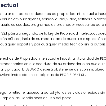
lectual
s titular de todos los derechos de propiedad intelectual e ind
 enunciativo, imágenes, sonido, audio, vídeo, software o tex
 materiales usados, programas de ordenador necesarios para s
8 y 32.1, párrafo segundo, de la Ley de Propiedad Intelectual, 
ción pública, incluida su modalidad de puesta a disposición, 
cualquier soporte y por cualquier medio técnico, sin la autori
echos de Propiedad Intelectual e Industrial titularidad de PEOP
 y almacenarlos en el disco duro de su ordenador o en cualquie
l y privado. El USUARIO deberá abstenerse de suprimir, alterar,
viera instalado en las páginas de PEOPLE DENT SL..
gar o retirar el acceso a portal y/o los servicios ofrecidos si
ncumplan las Condiciones de Uso del portal.