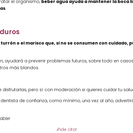
ratar el organismo,
beber agua ayuda a mantener la boca li
ías
.
 duros
 turrón o el marisco que, si no se consumen con cuidado, 
 ayudará a prevenir problemas futuros, sobre todo en casos 
otros más blandos.
isfrutarlas, pero sí con moderación si quieres cuidar tu sal
 dentista de confianza, como mínimo, una vez al año, adverti
able!
¡Pide cita!